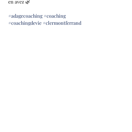
en avez 🌿
#adagecoaching
#coaching
#coachingdevie
#clermontferrand
#independance
#liberte
coach clermont ferrand
coaching
clermont ferrand
accompagnement
coach de vie
coaching de vie
indépendance
liberté
auto coaching
Posts récents
Voir tout