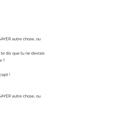
SSAYER autre chose, ou
u te dis que tu ne devrais
i ?
cept !
SSAYER autre chose, ou