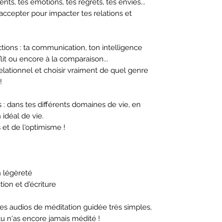
lents, tes émotions, tes regrets, tes envies...
t'accepter pour impacter tes relations et
ctions : ta communication, ton intelligence
lit ou encore à la comparaison...
 relationnel et choisir vraiment de quel genre
!
s : dans tes différents domaines de vie, en
 idéal de vie.
s et de l'optimisme !
n légèreté
ion et d'écriture
des audios de méditation guidée très simples,
tu n'as encore jamais médité !