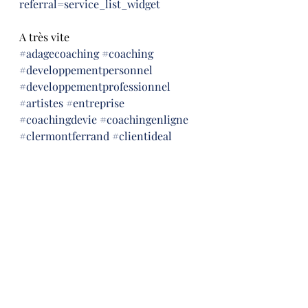
referral=service_list_widget
A très vite
#adagecoaching
#coaching
#developpementpersonnel
#developpementprofessionnel
#artistes
#entreprise
#coachingdevie
#coachingenligne
#clermontferrand
#clientideal