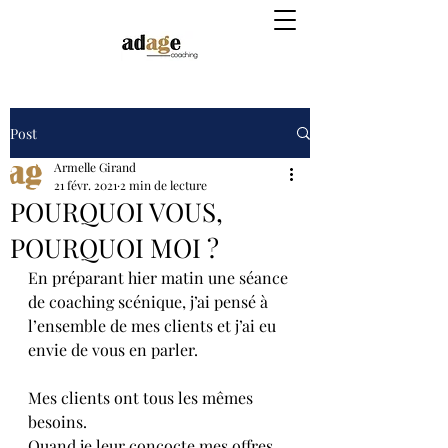
Post
Armelle Girand
21 févr. 2021
2 min de lecture
POURQUOI VOUS,
POURQUOI MOI ?
En préparant hier matin une séance 
de coaching scénique, j’ai pensé à 
l’ensemble de mes clients et j’ai eu 
envie de vous en parler.
Mes clients ont tous les mêmes 
besoins.
Quand je leur concocte mes offres 