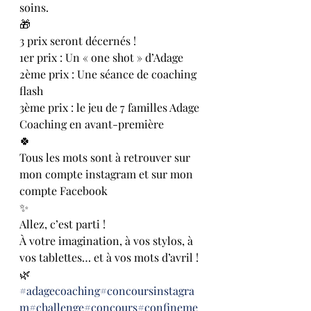
soins.
🎁
3 prix seront décernés !
1er prix : Un « one shot » d’Adage 
2ème prix : Une séance de coaching 
flash 
3ème prix : le jeu de 7 familles Adage 
Coaching en avant-première 
🍀
Tous les mots sont à retrouver sur 
mon compte instagram et sur mon 
compte Facebook
✨
Allez, c’est parti !
À votre imagination, à vos stylos, à 
vos tablettes… et à vos mots d’avril !
🌿
#adagecoaching
#concoursinstagra
m
#challenge
#concours
#confineme