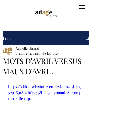
Post
Armelle Girand
13 avr. 2021
1 min de lecture
MOTS D'AVRIL VERSUS
MAUX D'AVRIL
https://video.wixstatic.com/video/c5b405_
5e94891802bf42438bb43ca57669dc8b/360p/
mp4/file.mp4