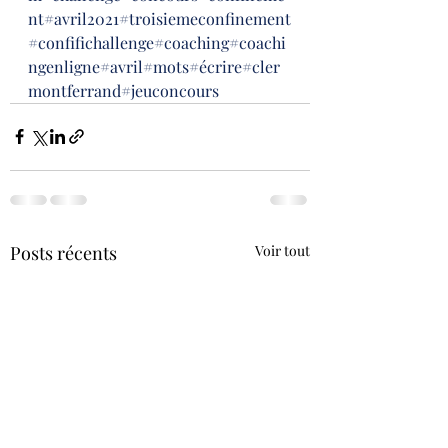
nt
#avril2021
#troisiemeconfinement
#confifichallenge
#coaching
#coachi
ngenligne
#avril
#mots
#écrire
#cler
montferrand
#jeuconcours
Posts récents
Voir tout