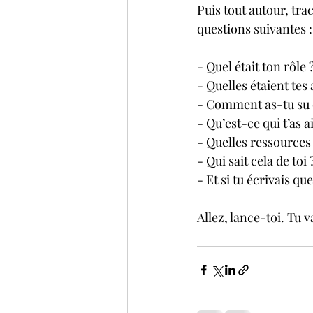
Puis tout autour, tra
questions suivantes :
- Quel était ton rôle 
- Quelles étaient tes 
- Comment as-tu su q
- Qu’est-ce qui t’as a
- Quelles ressources 
- Qui sait cela de toi 
- Et si tu écrivais que
Allez, lance-toi. Tu 