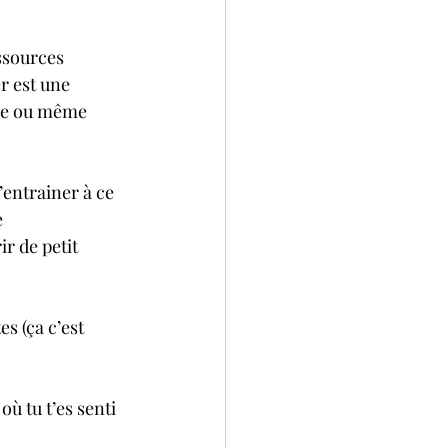
essources
r est une 
ble ou même 
’entrainer à ce 
 
r de petit 
s (ça c’est 
ù tu t’es senti 