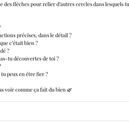
ce des flèches pour relier d’autres cercles dans lesquels 
?
actions précises, dans le détail ?
ue c’était bien ?
idé ?
as-tu découvertes de toi ?
?
 tu peux en être fier ?
vas voir comme ça fait du bien 🌿